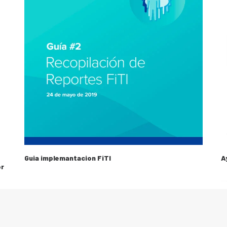
Guia implemantacion FiTI
A
or