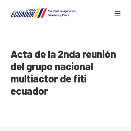
FiTI en Ecuador
Acta de la 2nda reunión
Transparencia pesquera
del grupo nacional
Noticias
Contactos
multiactor de fiti
ecuador